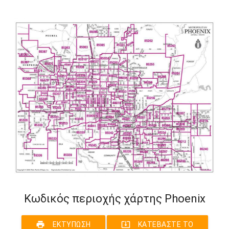
Κωδικός περιοχής χάρτης Phoenix
print
system_update_alt
ΕΚΤΎΠΩΣΗ
ΚΑΤΕΒΆΣΤΕ ΤΟ